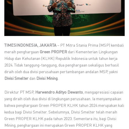
TIMESINDONESIA, JAKARTA
– PT Mitra Stania Prima (MSP) kembali
meraih penghargaan
Green PROPER
dari Kementerian Lingkungan
Hidup dan Kehutanan (KLHK) Republik Indonesia untuk tahun kerja
2024. Tidak tanggung-tanggung, dua penghargaan sekaligus berhasil
diraih oleh dua divisi perusahaan pertambangan andalan MSP, yakni
Divisi Smelter
dan
Divisi Mining
.
Direktur PT MSP,
Harwendro Adityo Dewanto
, mengapresiasi capaian
yang diraih oleh dua divisi di lingkungan perusahaan. Ia menyampaikan
bahwa penghargaan Green PROPER KLHK tahun 2024 merupakan kali
kedua bagi Divisi Smelter. Sebelumnya, Divisi Smelter telah meraih
Green PROPER KLHK pada tahun 2023. Sementara itu, bagi Divisi
Mining, penghargaan ini merupakan Green PROPER KLHK yang