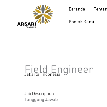
Lewati
Beranda
Tenta
ke
konten
Kontak Kami
Field Engineer
Jakarta, Indonesia
Job Description
Tanggung Jawab