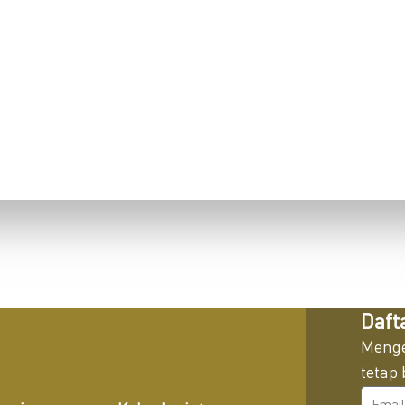
Daft
Menge
tetap