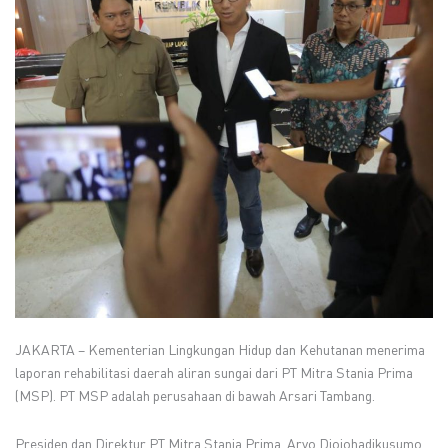
JAKARTA – Kementerian Lingkungan Hidup dan Kehutanan menerima
laporan rehabilitasi daerah aliran sungai dari PT Mitra Stania Prima
(MSP). PT MSP adalah perusahaan di bawah Arsari Tambang.
Presiden dan Direktur PT Mitra Stania Prima, Aryo Djojohadikusumo,